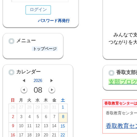
パスワード再発行
みんなで支
メニュー
つながりを
トップページ
カレンダー
香取支部
2026
支部ブロ
08
日
月
火
水
木
金
土
香取教育センター
26
27
28
29
30
31
1
香取教育センタ
2
3
4
5
6
7
8
香取教育セ
9
10
11
12
13
14
15
16
17
18
19
20
21
22