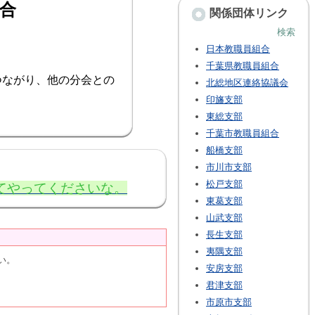
合
関係団体リンク
検索
日本教職員組合
千葉県教職員組合
ながり、他の分会との
北総地区連絡協議会
印旛支部
東総支部
千葉市教職員組合
船橋支部
市川市支部
松戸支部
てやってくださいな。
東葛支部
山武支部
長生支部
夷隅支部
い。
安房支部
君津支部
市原市支部