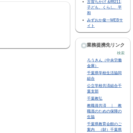
古賀ちかげ &#8211;
子ども、くらし、平
和
みずおか俊一WEBサ
イト
業務提携先リンク
検索
ろうきん（中央労働
金庫）
千葉県学校生活協同
組合
公立学校共済組合千
葉支部
千葉教弘
教職員共済 ｜ 教
職員のための保障の
生協
千葉県教育会館のご
案内 （財）千葉県